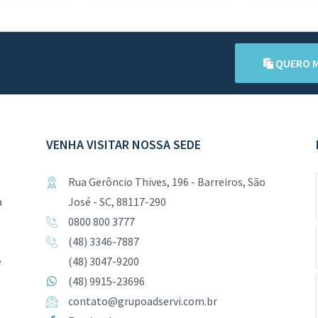
QUERO M
VENHA VISITAR NOSSA SEDE
Rua Gerôncio Thives, 196 - Barreiros, São
a
José - SC, 88117-290
0800 800 3777
(48) 3346-7887
e
(48) 3047-9200
(48) 9915-23696
contato@grupoadservi.com.br